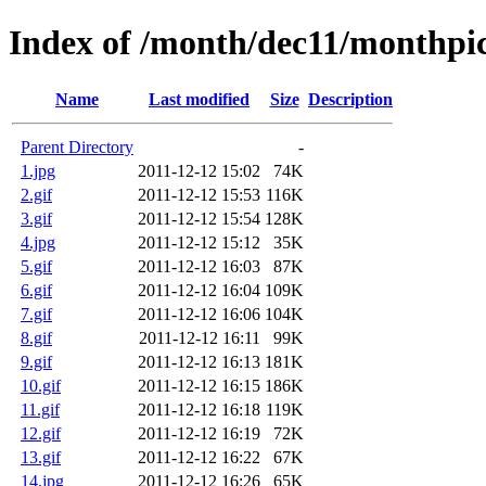
Index of /month/dec11/monthpi
Name
Last modified
Size
Description
Parent Directory
-
1.jpg
2011-12-12 15:02
74K
2.gif
2011-12-12 15:53
116K
3.gif
2011-12-12 15:54
128K
4.jpg
2011-12-12 15:12
35K
5.gif
2011-12-12 16:03
87K
6.gif
2011-12-12 16:04
109K
7.gif
2011-12-12 16:06
104K
8.gif
2011-12-12 16:11
99K
9.gif
2011-12-12 16:13
181K
10.gif
2011-12-12 16:15
186K
11.gif
2011-12-12 16:18
119K
12.gif
2011-12-12 16:19
72K
13.gif
2011-12-12 16:22
67K
14.jpg
2011-12-12 16:26
65K