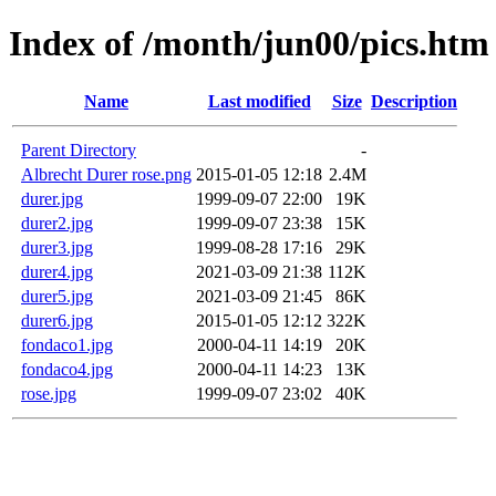
Index of /month/jun00/pics.htm
Name
Last modified
Size
Description
Parent Directory
-
Albrecht Durer rose.png
2015-01-05 12:18
2.4M
durer.jpg
1999-09-07 22:00
19K
durer2.jpg
1999-09-07 23:38
15K
durer3.jpg
1999-08-28 17:16
29K
durer4.jpg
2021-03-09 21:38
112K
durer5.jpg
2021-03-09 21:45
86K
durer6.jpg
2015-01-05 12:12
322K
fondaco1.jpg
2000-04-11 14:19
20K
fondaco4.jpg
2000-04-11 14:23
13K
rose.jpg
1999-09-07 23:02
40K