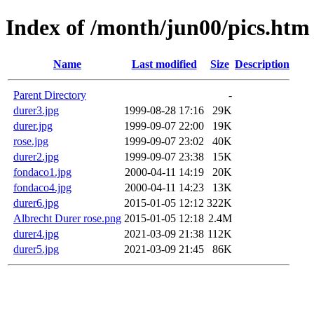
Index of /month/jun00/pics.htm
Name
Last modified
Size
Description
Parent Directory
-
durer3.jpg
1999-08-28 17:16
29K
durer.jpg
1999-09-07 22:00
19K
rose.jpg
1999-09-07 23:02
40K
durer2.jpg
1999-09-07 23:38
15K
fondaco1.jpg
2000-04-11 14:19
20K
fondaco4.jpg
2000-04-11 14:23
13K
durer6.jpg
2015-01-05 12:12
322K
Albrecht Durer rose.png
2015-01-05 12:18
2.4M
durer4.jpg
2021-03-09 21:38
112K
durer5.jpg
2021-03-09 21:45
86K